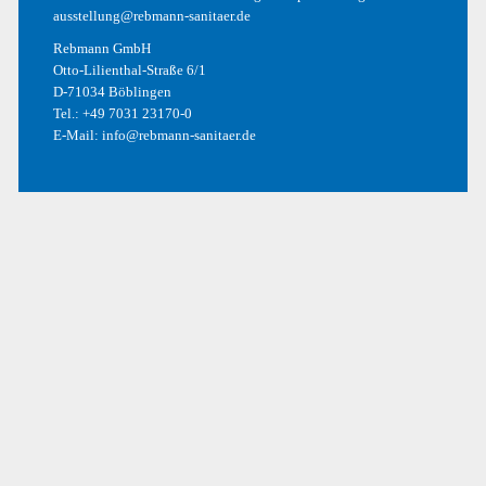
ausstellung@rebmann-sanitaer.de
ARCHIV
Rebmann GmbH
Otto-Lilienthal-Straße 6/1
D-71034 Böblingen
Mai 2017
Tel.:
+49 7031 23170-0
E-Mail:
info@rebmann-sanitaer.de
Dezember 2016
Oktober 2016
September 2016
August 2016
KATEGORIEN
Allgemein
Design