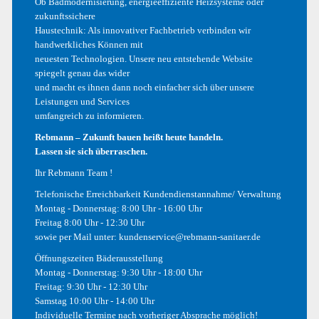
Ob Badmodernisierung, energieeffiziente Heizsysteme oder
zukunftssichere
Haustechnik: Als innovativer Fachbetrieb verbinden wir
Hallo Welt!
handwerkliches Können mit
neuesten Technologien. Unsere neu entstehende Website
spiegelt genau das wider
Phasellus Quis Ex At Dolor
und macht es ihnen dann noch einfacher sich über unsere
Leistungen und Services
umfangreich zu informieren.
Nullam Sagittis Tortor
Rebmann – Zukunft bauen heißt heute handeln.
Lassen sie sich überraschen.
Curabitur Bibendum
Ihr Rebmann Team !
Telefonische Erreichbarkeit Kundendienstannahme/ Verwaltung
Montag - Donnerstag: 8:00 Uhr - 16:00 Uhr
Freitag 8:00 Uhr - 12:30 Uhr
NEUESTE KOMMENTARE
sowie per Mail unter:
kundenservice@rebmann-sanitaer.de
Öffnungszeiten Bäderausstellung
Ein WordPress-Kommentator
zu
Hallo Welt!
Montag - Donnerstag: 9:30 Uhr - 18:00 Uhr
Freitag: 9:30 Uhr - 12:30 Uhr
Ein WordPress-Kommentator
zu
Hallo Welt!
Samstag 10:00 Uhr - 14:00 Uhr
Individuelle Termine nach vorheriger Absprache möglich!