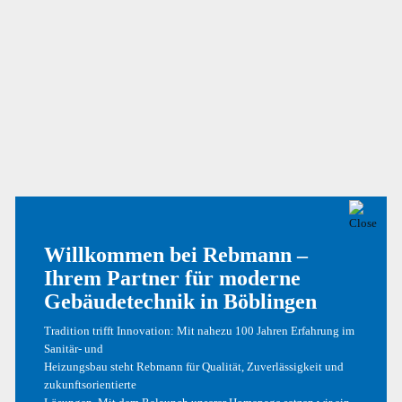
SO RENOVIERT REBMANN SANITÄR:
DIE 6 PHASEN DER BADRENOVIERUNG
Wer sein Badezimmer renovieren möchte, wird dabei
zwangsläufig auch an den gefürchteten „Umbaustress“ denken.
Wir von rebmann Sanitär möchten Ihnen helfend zur Seite
Willkommen bei Rebmann –
stehen und mit unserem Komplettservice – von der Beratung bis
Ihrem Partner für moderne
zur Fertigstellung – aufzeigen, wie wir Ihnen ganz entspannt zu
Ihrem Traumbad verhelfen können.
Gebäudetechnik in Böblingen
Tradition trifft Innovation: Mit nahezu 100 Jahren Erfahrung im
Sanitär- und
1. Beratung
Heizungsbau steht Rebmann für Qualität, Zuverlässigkeit und
zukunftsorientierte