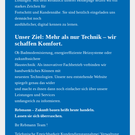
Lösungen. Mit dem Relaunch unserer Homepage setzen wir ein
starkes Zeichen für
Fortschritt und Kundennähe. Sie sind herzlich eingeladen uns
Wir nehmen uns Zeit für eine ausführliche und
demnächst noch
kompetente Beratung. In unserer Bäderausstellung
ausführlicher, digital kennen zu lernen.
erhalten Sie die verschiedensten Anregungen: Erleben
Sie „live“ welche Möglichkeiten es bezüglich Form,
Unser Ziel: Mehr als nur Technik – wir
Stil und Materialien gibt, um Ihr Bad ganz nach Ihren
schaffen Komfort.
Wünschen zu gestalten. Unsere Fachberater stehen
Ihnen für alle Fragen zur Verfügung, schließlich geht es
Ob Badmodernisierung, energieeffiziente Heizsysteme oder
dabei um eine Investi­tion für die Zukunft.
zukunftssichere
Haustechnik: Als innovativer Fachbetrieb verbinden wir
handwerkliches Können mit
neuesten Technologien. Unsere neu entstehende Website
2. Analyse
spiegelt genau das wider
und macht es ihnen dann noch einfacher sich über unsere
Leistungen und Services
umfangreich zu informieren.
3. Planung
Rebmann – Zukunft bauen heißt heute handeln.
Lassen sie sich überraschen.
Ihr Rebmann Team !
Telefonische Erreichbarkeit Kundendienstannahme/ Verwaltung