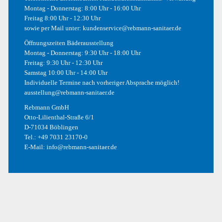
4. Auswahl
Montag - Donnerstag: 8:00 Uhr - 16:00 Uhr
Freitag 8:00 Uhr - 12:30 Uhr
sowie per Mail unter:
kundenservice@rebmann-sanitaer.de
Öffnungszeiten Bäderausstellung
5. Einbau
Montag - Donnerstag: 9:30 Uhr - 18:00 Uhr
Freitag: 9:30 Uhr - 12:30 Uhr
Samstag 10:00 Uhr - 14:00 Uhr
Individuelle Termine nach vorheriger Absprache möglich!
6. Abnahme
ausstellung@rebmann-sanitaer.de
Rebmann GmbH
Otto-Lilienthal-Straße 6/1
D-71034 Böblingen
Tel.:
+49 7031 23170-0
E-Mail:
info@rebmann-sanitaer.de
MEHR INFORMATIONEN ZU UNSERER
BADRENOVIERUNG
FINDEN SIE IN DER AKTUELLEN
INFOWELLE