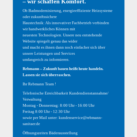
– wir schaffen Komfort.
Bitte bewerben Sie sich bei Markus Schirmer:
Ob Badmodernisierung, energieeffiziente Heizsysteme
markusschirmer@rebmann-sanitaer.de
oder zukunftssichere
Telefon 07031 23170-30
Haustechnik: Als innovativer Fachbetrieb verbinden
wir handwerkliches Können mit
neuesten Technologien. Unsere neu entstehende
Website spiegelt genau das wider
und macht es ihnen dann noch einfacher sich über
unsere Leistungen und Services
umfangreich zu informieren.
Rebmann – Zukunft bauen heißt heute handeln.
Lassen sie sich überraschen.
Ihr Rebmann Team !
Telefonische Erreichbarkeit Kundendienstannahme/
Verwaltung
Montag - Donnerstag: 8:00 Uhr - 16:00 Uhr
Links
Freitag 8:00 Uhr - 12:30 Uhr
sowie per Mail unter:
kundenservice@rebmann-
Service
Sanitär
sanitaer.de
HEIZ-TECH
HAUS-TECH
Öffnungszeiten Bäderausstellung
Aktuelles
Fliesenstudio