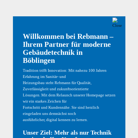
Berufsanfänger. Sie haben so alle Möglichkeiten in
ein innovatives und interessantes Berufsfeld sowie in
eine sichere Zukunft zu starten.
„Wenn wir aufhören besser zu werden,
Willkommen bei Rebmann –
werden wir bald aufhören gut zu sein.“.
Ihrem Partner für moderne
Gebäudetechnik in
Böblingen
Tradition trifft Innovation: Mit nahezu 100 Jahren
Erfahrung im Sanitär- und
KOMM ZU UNS INS
Heizungsbau steht Rebmann für Qualität,
Zuverlässigkeit und zukunftsorientierte
TEAM
Lösungen. Mit dem Relaunch unserer Homepage setzen
wir ein starkes Zeichen für
Sanitärmonteur
Fortschritt und Kundennähe. Sie sind herzlich
eingeladen uns demnächst noch
Heizungsmonteur
ausführlicher, digital kennen zu lernen.
Kundendienstmonteur
Unser Ziel: Mehr als nur Technik
Fliesenleger