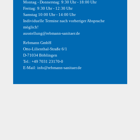
Montag - Donnerstag: 9:30 Uhr - 18:00 Uhr
Über uns
Kontakt
Freitag: 9:30 Uhr - 12:30 Uhr
Samstag 10:00 Uhr - 14:00 Uhr
Facebook
Individuelle Termine nach vorheriger Absprache
Öffnungszeiten
möglich!
ausstellung@rebmann-sanitaer.de
Bäderausstellung
Rebmann GmbH
Montag - Donnerstag:
Otto-Lilienthal-Straße 6/1
9:30 Uhr - 18:00 Uhr
D-71034 Böblingen
Freitag:
Tel.:
+49 7031 23170-0
9:30 Uhr - 12:30 Uhr
E-Mail:
info@rebmann-sanitaer.de
Samstag:
10:00 Uhr - 14:00 Uhr
Individuelle Termine nach vorheriger Absprache jederzeit möglich!
ausstellung@rebmann-sanitaer.de
Telefonische Erreichbarkeit Kundendienstannahme/ Verwaltung
Montag -
Donnerstag:
8:00 Uhr - 16:30 Uhr
Freitag
8:00 Uhr - 14:00 Uhr
sowie per Mail unter:
kundenservice@rebmann-sanitaer.de