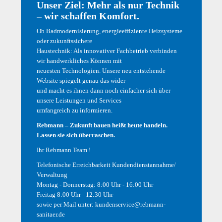
Unser Ziel: Mehr als nur Technik
Service
Sanitär
– wir schaffen Komfort.
HEIZ-TECH
HAUS-TECH
Aktuelles
Fliesenstudio
Ob Badmodernisierung, energieeffiziente Heizsysteme
Über uns
Kontakt
oder zukunftssichere
Haustechnik: Als innovativer Fachbetrieb verbinden
Facebook
wir handwerkliches Können mit
Öffnungszeiten
neuesten Technologien. Unsere neu entstehende
Website spiegelt genau das wider
und macht es ihnen dann noch einfacher sich über
Bäderausstellung
unsere Leistungen und Services
Montag - Donnerstag:
umfangreich zu informieren.
9:30 Uhr - 18:00 Uhr
Freitag:
Rebmann – Zukunft bauen heißt heute handeln.
9:30 Uhr - 12:30 Uhr
Lassen sie sich überraschen.
Samstag:
Ihr Rebmann Team !
10:00 Uhr - 14:00 Uhr
Individuelle Termine nach vorheriger Absprache jederzeit möglich!
Telefonische Erreichbarkeit Kundendienstannahme/
ausstellung@rebmann-sanitaer.de
Verwaltung
Montag - Donnerstag: 8:00 Uhr - 16:00 Uhr
Telefonische Erreichbarkeit Kundendienstannahme/ Verwaltung
Montag -
Freitag 8:00 Uhr - 12:30 Uhr
Donnerstag:
sowie per Mail unter:
kundenservice@rebmann-
8:00 Uhr - 16:30 Uhr
sanitaer.de