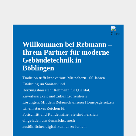
Durch die weitere Nutzung dieser Seite stimmen Sie der
Verwendung von Cookies zu. Weiterführende Informationen
erhalten Sie in unserer
Datenschutzerklärung
.
OK
Willkommen bei Rebmann –
Ihrem Partner für moderne
Home
Büro und Verwaltung
Gebäudetechnik in
Böblingen
Tradition trifft Innovation: Mit nahezu 100 Jahren
Bauleitung A
Erfahrung im Sanitär- und
,
,
,
Bauleitung
Büro und Verwaltung
Gebäudeinstandhaltung
Kundendienst
Heizungsbau steht Rebmann für Qualität,
Zuverlässigkeit und zukunftsorientierte
Lösungen. Mit dem Relaunch unserer Homepage setzen
wir ein starkes Zeichen für
Fortschritt und Kundennähe. Sie sind herzlich
eingeladen uns demnächst noch
Links
ausführlicher, digital kennen zu lernen.