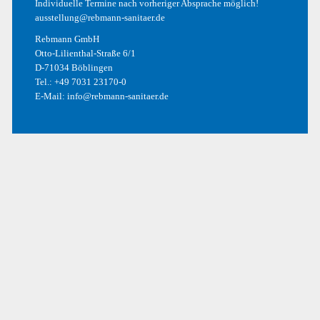
Individuelle Termine nach vorheriger Absprache möglich!
ausstellung@rebmann-sanitaer.de
Rebmann GmbH
ARCHIV
Otto-Lilienthal-Straße 6/1
D-71034 Böblingen
Mai 2017
Tel.:
+49 7031 23170-0
E-Mail:
info@rebmann-sanitaer.de
Dezember 2016
Oktober 2016
September 2016
August 2016
KATEGORIEN
Allgemein