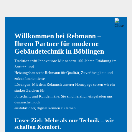
Name, E-Mail-Adresse und Website in diesem Browser für
Willkommen bei Rebmann –
meinen nächsten Kommentar speichern.
Ihrem Partner für moderne
Gebäudetechnik in Böblingen
Tradition trifft Innovation: Mit nahezu 100 Jahren Erfahrung im
Sanitär- und
Heizungsbau steht Rebmann für Qualität, Zuverlässigkeit und
zukunftsorientierte
Lösungen. Mit dem Relaunch unserer Homepage setzen wir ein
starkes Zeichen für
Fortschritt und Kundennähe. Sie sind herzlich eingeladen uns
demnächst noch
ausführlicher, digital kennen zu lernen.
Unser Ziel: Mehr als nur Technik – wir
schaffen Komfort.