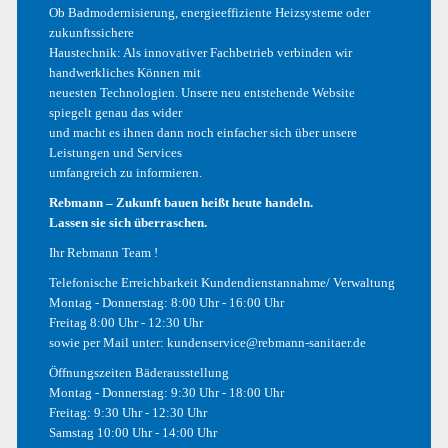
Ob Badmodernisierung, energieeffiziente Heizsysteme oder
Hallo Welt!
zukunftssichere
Haustechnik: Als innovativer Fachbetrieb verbinden wir
handwerkliches Können mit
Hallo Welt!
neuesten Technologien. Unsere neu entstehende Website
spiegelt genau das wider
und macht es ihnen dann noch einfacher sich über unsere
Phasellus Quis Ex At Dolor
Leistungen und Services
umfangreich zu informieren.
Nullam Sagittis Tortor
Rebmann – Zukunft bauen heißt heute handeln.
Lassen sie sich überraschen.
Ihr Rebmann Team !
Curabitur Bibendum
Telefonische Erreichbarkeit Kundendienstannahme/ Verwaltung
Montag - Donnerstag: 8:00 Uhr - 16:00 Uhr
Freitag 8:00 Uhr - 12:30 Uhr
NEUESTE KOMMENTARE
sowie per Mail unter:
kundenservice@rebmann-sanitaer.de
Öffnungszeiten Bäderausstellung
Ein WordPress-Kommentator
zu
Hallo Welt!
Montag - Donnerstag: 9:30 Uhr - 18:00 Uhr
Freitag: 9:30 Uhr - 12:30 Uhr
Ein WordPress-Kommentator
zu
Hallo Welt!
Samstag 10:00 Uhr - 14:00 Uhr