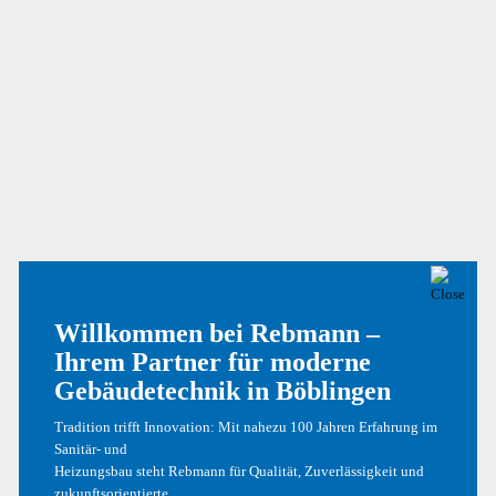
Phasellus Quis Ex At Dolor
Nullam Sagittis Tortor
Curabitur Bibendum
NEUESTE KOMMENTARE
Willkommen bei Rebmann –
Ein WordPress-Kommentator
zu
Hallo Welt!
Ihrem Partner für moderne
Ein WordPress-Kommentator
zu
Hallo Welt!
Gebäudetechnik in Böblingen
Tradition trifft Innovation: Mit nahezu 100 Jahren Erfahrung im
Sanitär- und
ARCHIV
Heizungsbau steht Rebmann für Qualität, Zuverlässigkeit und
zukunftsorientierte