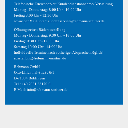
Telefonische Erreichbarkeit Kundendienstannahme/ Verwaltung
Montag - Donnerstag: 8:00 Uhr - 16:00 Uhr
Photography
Freitag 8:00 Uhr - 12:30 Uhr
sowie per Mail unter:
kundenservice@rebmann-sanitaer.de
Photoshop
Öffnungszeiten Bäderausstellung
Uncategorized
Montag - Donnerstag: 9:30 Uhr - 18:00 Uhr
Freitag: 9:30 Uhr - 12:30 Uhr
Web
Samstag 10:00 Uhr - 14:00 Uhr
Individuelle Termine nach vorheriger Absprache möglich!
ausstellung@rebmann-sanitaer.de
Rebmann GmbH
META
Otto-Lilienthal-Straße 6/1
D-71034 Böblingen
Anmelden
Tel.:
+49 7031 23170-0
E-Mail:
info@rebmann-sanitaer.de
Eintrags-Feed
Kommentar-Feed
WordPress.org