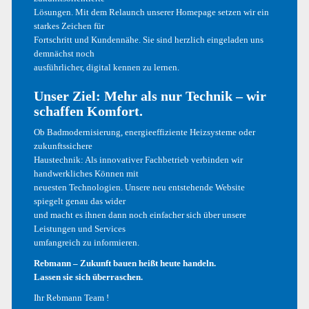
Lösungen. Mit dem Relaunch unserer Homepage setzen wir ein
Mai 2017
starkes Zeichen für
Fortschritt und Kundennähe. Sie sind herzlich eingeladen uns
Dezember 2016
demnächst noch
ausführlicher, digital kennen zu lernen.
Oktober 2016
Unser Ziel: Mehr als nur Technik – wir
September 2016
schaffen Komfort.
August 2016
Ob Badmodernisierung, energieeffiziente Heizsysteme oder
zukunftssichere
Haustechnik: Als innovativer Fachbetrieb verbinden wir
handwerkliches Können mit
KATEGORIEN
neuesten Technologien. Unsere neu entstehende Website
spiegelt genau das wider
und macht es ihnen dann noch einfacher sich über unsere
Allgemein
Leistungen und Services
umfangreich zu informieren.
Design
Rebmann – Zukunft bauen heißt heute handeln.
Development
Lassen sie sich überraschen.
Ihr Rebmann Team !
Illustrations