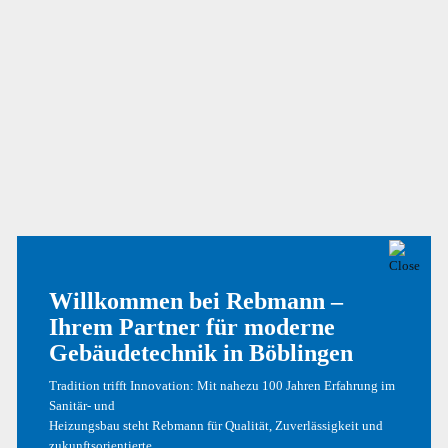
Phasellus Quis Ex At Dolor
Nullam Sagittis Tortor
Curabitur Bibendum
NEUESTE KOMMENTARE
Willkommen bei Rebmann –
Ein WordPress-Kommentator
zu
Hallo Welt!
Ihrem Partner für moderne
Ein WordPress-Kommentator
zu
Hallo Welt!
Gebäudetechnik in Böblingen
Tradition trifft Innovation: Mit nahezu 100 Jahren Erfahrung im
Sanitär- und
ARCHIV
Heizungsbau steht Rebmann für Qualität, Zuverlässigkeit und
zukunftsorientierte