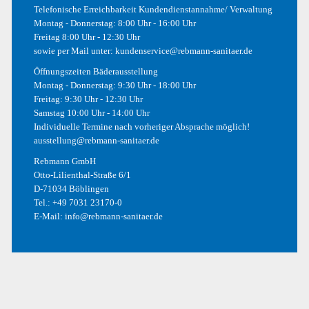
Telefonische Erreichbarkeit Kundendienstannahme/ Verwaltung
Montag - Donnerstag: 8:00 Uhr - 16:00 Uhr
Photography
Freitag 8:00 Uhr - 12:30 Uhr
sowie per Mail unter:
kundenservice@rebmann-sanitaer.de
Photoshop
Öffnungszeiten Bäderausstellung
Uncategorized
Montag - Donnerstag: 9:30 Uhr - 18:00 Uhr
Freitag: 9:30 Uhr - 12:30 Uhr
Web
Samstag 10:00 Uhr - 14:00 Uhr
Individuelle Termine nach vorheriger Absprache möglich!
ausstellung@rebmann-sanitaer.de
Rebmann GmbH
META
Otto-Lilienthal-Straße 6/1
D-71034 Böblingen
Anmelden
Tel.:
+49 7031 23170-0
E-Mail:
info@rebmann-sanitaer.de
Eintrags-Feed
Kommentar-Feed
WordPress.org