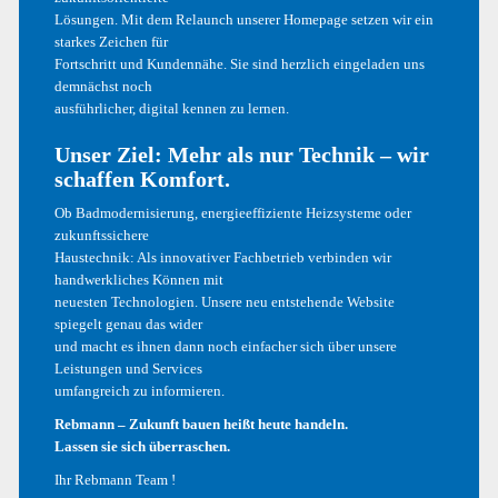
Lösungen. Mit dem Relaunch unserer Homepage setzen wir ein
Mai 2017
starkes Zeichen für
Fortschritt und Kundennähe. Sie sind herzlich eingeladen uns
Dezember 2016
demnächst noch
ausführlicher, digital kennen zu lernen.
Oktober 2016
Unser Ziel: Mehr als nur Technik – wir
September 2016
schaffen Komfort.
August 2016
Ob Badmodernisierung, energieeffiziente Heizsysteme oder
zukunftssichere
Haustechnik: Als innovativer Fachbetrieb verbinden wir
handwerkliches Können mit
KATEGORIEN
neuesten Technologien. Unsere neu entstehende Website
spiegelt genau das wider
und macht es ihnen dann noch einfacher sich über unsere
Allgemein
Leistungen und Services
umfangreich zu informieren.
Design
Rebmann – Zukunft bauen heißt heute handeln.
Development
Lassen sie sich überraschen.
Ihr Rebmann Team !
Illustrations