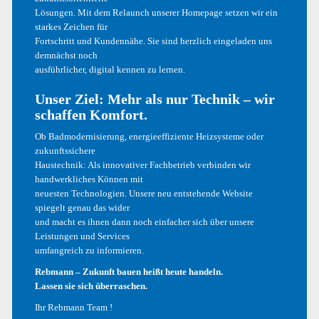
Lösungen. Mit dem Relaunch unserer Homepage setzen wir ein
Mai 2017
starkes Zeichen für
Fortschritt und Kundennähe. Sie sind herzlich eingeladen uns
Dezember 2016
demnächst noch
ausführlicher, digital kennen zu lernen.
Oktober 2016
Unser Ziel: Mehr als nur Technik – wir
September 2016
schaffen Komfort.
August 2016
Ob Badmodernisierung, energieeffiziente Heizsysteme oder
zukunftssichere
Haustechnik: Als innovativer Fachbetrieb verbinden wir
handwerkliches Können mit
KATEGORIEN
neuesten Technologien. Unsere neu entstehende Website
spiegelt genau das wider
und macht es ihnen dann noch einfacher sich über unsere
Allgemein
Leistungen und Services
umfangreich zu informieren.
Design
Rebmann – Zukunft bauen heißt heute handeln.
Development
Lassen sie sich überraschen.
Ihr Rebmann Team !
Illustrations