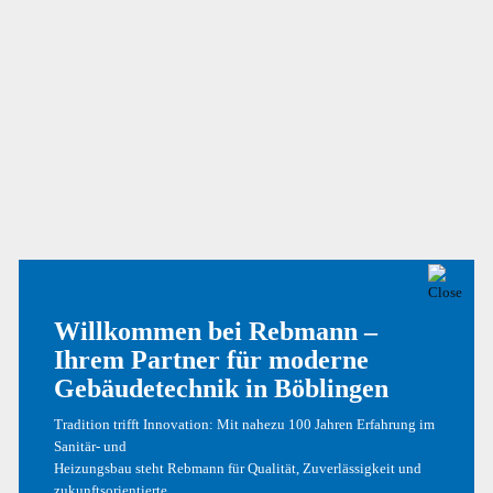
Phasellus Quis Ex At Dolor
Nullam Sagittis Tortor
Curabitur Bibendum
NEUESTE KOMMENTARE
Willkommen bei Rebmann –
Ein WordPress-Kommentator
zu
Hallo Welt!
Ihrem Partner für moderne
Ein WordPress-Kommentator
zu
Hallo Welt!
Gebäudetechnik in Böblingen
Tradition trifft Innovation: Mit nahezu 100 Jahren Erfahrung im
Sanitär- und
ARCHIV
Heizungsbau steht Rebmann für Qualität, Zuverlässigkeit und
zukunftsorientierte