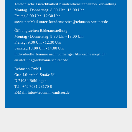
Telefonische Erreichbarkeit Kundendienstannahme/ Verwaltung
Montag - Donnerstag: 8:00 Uhr - 16:00 Uhr
Photography
Freitag 8:00 Uhr - 12:30 Uhr
sowie per Mail unter:
kundenservice@rebmann-sanitaer.de
Photoshop
Öffnungszeiten Bäderausstellung
Uncategorized
Montag - Donnerstag: 9:30 Uhr - 18:00 Uhr
Freitag: 9:30 Uhr - 12:30 Uhr
Web
Samstag 10:00 Uhr - 14:00 Uhr
Individuelle Termine nach vorheriger Absprache möglich!
ausstellung@rebmann-sanitaer.de
Rebmann GmbH
META
Otto-Lilienthal-Straße 6/1
D-71034 Böblingen
Anmelden
Tel.:
+49 7031 23170-0
E-Mail:
info@rebmann-sanitaer.de
Eintrags-Feed
Kommentar-Feed
WordPress.org