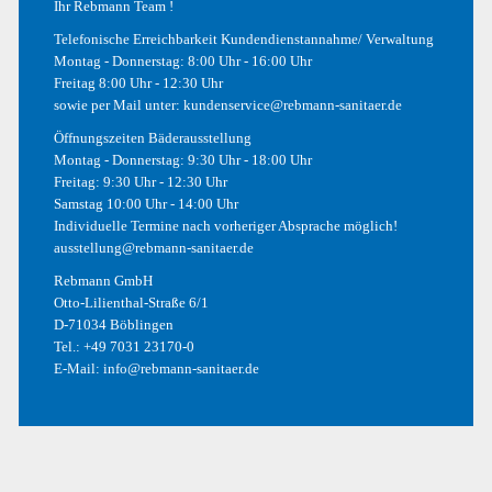
Ihr Rebmann Team !
Telefonische Erreichbarkeit Kundendienstannahme/ Verwaltung
Illustrations
Montag - Donnerstag: 8:00 Uhr - 16:00 Uhr
Freitag 8:00 Uhr - 12:30 Uhr
Photography
sowie per Mail unter:
kundenservice@rebmann-sanitaer.de
Photoshop
Öffnungszeiten Bäderausstellung
Montag - Donnerstag: 9:30 Uhr - 18:00 Uhr
Uncategorized
Freitag: 9:30 Uhr - 12:30 Uhr
Samstag 10:00 Uhr - 14:00 Uhr
Web
Individuelle Termine nach vorheriger Absprache möglich!
ausstellung@rebmann-sanitaer.de
Rebmann GmbH
Otto-Lilienthal-Straße 6/1
META
D-71034 Böblingen
Tel.:
+49 7031 23170-0
Anmelden
E-Mail:
info@rebmann-sanitaer.de
Eintrags-Feed
Kommentar-Feed