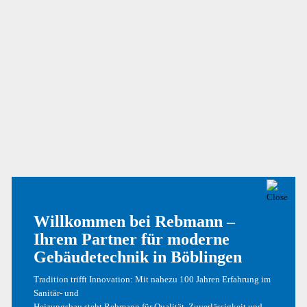
Hallo Welt!
Phasellus Quis Ex At Dolor
Nullam Sagittis Tortor
Curabitur Bibendum
NEUESTE KOMMENTARE
Willkommen bei Rebmann –
Ein WordPress-Kommentator
zu
Hallo Welt!
Ihrem Partner für moderne
Gebäudetechnik in Böblingen
Ein WordPress-Kommentator
zu
Hallo Welt!
Tradition trifft Innovation: Mit nahezu 100 Jahren Erfahrung im
Sanitär- und
Heizungsbau steht Rebmann für Qualität, Zuverlässigkeit und