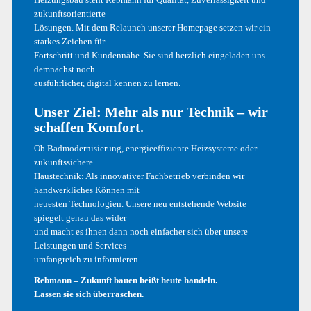
ARCHIV
zukunftsorientierte
Lösungen. Mit dem Relaunch unserer Homepage setzen wir ein
starkes Zeichen für
Mai 2017
Fortschritt und Kundennähe. Sie sind herzlich eingeladen uns
demnächst noch
Dezember 2016
ausführlicher, digital kennen zu lernen.
Oktober 2016
Unser Ziel: Mehr als nur Technik – wir
schaffen Komfort.
September 2016
Ob Badmodernisierung, energieeffiziente Heizsysteme oder
August 2016
zukunftssichere
Haustechnik: Als innovativer Fachbetrieb verbinden wir
handwerkliches Können mit
neuesten Technologien. Unsere neu entstehende Website
KATEGORIEN
spiegelt genau das wider
und macht es ihnen dann noch einfacher sich über unsere
Leistungen und Services
Allgemein
umfangreich zu informieren.
Design
Rebmann – Zukunft bauen heißt heute handeln.
Lassen sie sich überraschen.
Development