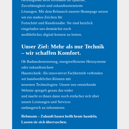
Zuverlässigkeit und zukunftsorientierte
Lösungen. Mit dem Relaunch unserer Homepage setzen
wir ein starkes Zeichen für
Fortschritt und Kundennähe. Sie sind herzlich
eingeladen uns demnächst noch
ausführlicher, digital kennen zu lernen.
Unser Ziel: Mehr als nur Technik
Alles “Live” erleben
– wir schaffen Komfort.
Ob Badmodernisierung, energieeffiziente Heizsysteme
oder zukunftssichere
Haustechnik: Als innovativer Fachbetrieb verbinden
In unserem neu geschaffen „
HEIZ-TECH Center
“ zeigen wir
wir handwerkliches Können mit
Ihnen gerne „live“, wie mit einer hocheffizienten Brennwert-
neuesten Technologien. Unsere neu entstehende
Gasheizung Wärme erzeugt und eine Solaranlage problemlos
Website spiegelt genau das wider
zur Unterstützung eingebunden werden kann. Im Sommer wird
und macht es ihnen dann noch einfacher sich über
nahezu der gesamte Energiebedarf für die
unsere Leistungen und Services
Trinkwassererwärmung über Sonnenkollektoren gewonnen,
umfangreich zu informieren.
während in den Übergangsmonaten auch die Heizung
unterstützt werden kann. Hier können Sie „fühlen“, welche
Rebmann – Zukunft bauen heißt heute handeln.
Temperaturen von der Sonne bzw. den Kollektoren erzeugt und
Lassen sie sich überraschen.
kostenlos in das Heizungssystem eingespeist werden. Eine