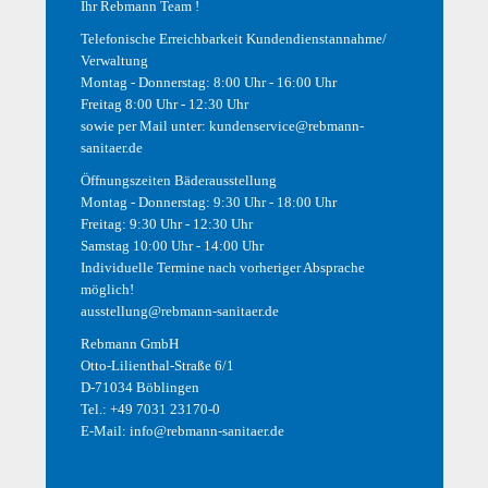
Ihr Rebmann Team !
lohnende Investition, die sich innerhalb weniger Jahre
amortisiert.
Telefonische Erreichbarkeit Kundendienstannahme/
Verwaltung
Montag - Donnerstag: 8:00 Uhr - 16:00 Uhr
Freitag 8:00 Uhr - 12:30 Uhr
sowie per Mail unter:
kundenservice@rebmann-
sanitaer.de
Öffnungszeiten Bäderausstellung
Montag - Donnerstag: 9:30 Uhr - 18:00 Uhr
Freitag: 9:30 Uhr - 12:30 Uhr
Samstag 10:00 Uhr - 14:00 Uhr
Individuelle Termine nach vorheriger Absprache
möglich!
Links
ausstellung@rebmann-sanitaer.de
Service
Sanitär
Rebmann GmbH
HEIZ-TECH
HAUS-TECH
Otto-Lilienthal-Straße 6/1
Aktuelles
Fliesenstudio
D-71034 Böblingen
Über uns
Kontakt
Tel.:
+49 7031 23170-0
E-Mail:
info@rebmann-sanitaer.de
Facebook
Öffnungszeiten